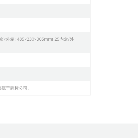
/盒);外箱: 485×230×305mm( 25内盒/外
都属于商标公司。