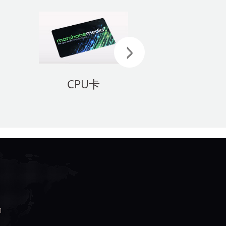
CPU卡
学生卡 
1