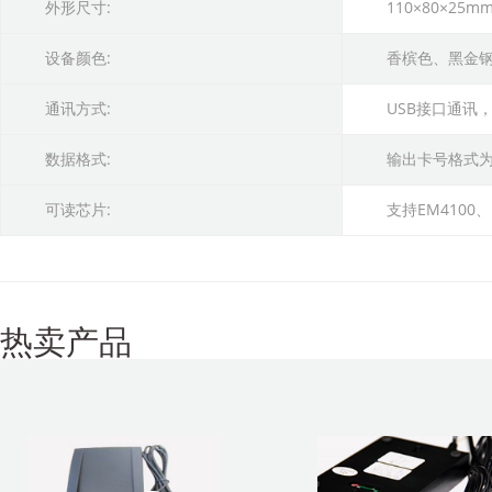
外形尺寸:
110×80×25m
设备颜色:
香槟色、黑金
通讯方式:
USB接口通讯
数据格式:
输出卡号格式为8
可读芯片:
支持EM4100、
热卖产品