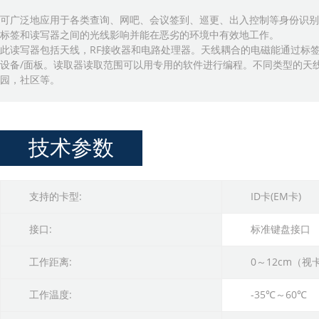
可广泛地应用于各类查询、网吧、会议签到、巡更、出入控制等身份识别。T
标签和读写器之间的光线影响并能在恶劣的环境中有效地工作。
此读写器包括天线，RF接收器和电路处理器。天线耦合的电磁能通过标
设备/面板。读取器读取范围可以用专用的软件进行编程。不同类型的天线
园，社区等。
技术参数
支持的卡型:
ID卡(EM卡)
接口:
标准键盘接口
工作距离:
0～12cm（
工作温度:
-35℃～60℃