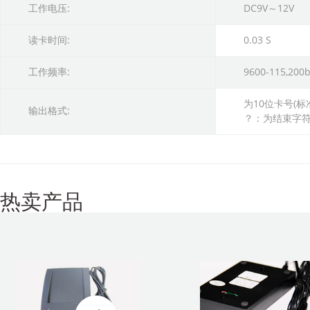
工作电压:
DC9V～12V
读卡时间:
0.03 S
工作频率:
9600-115,20
为10位卡号(标
输出格式:
？：为结束字符
热卖产品