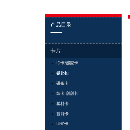
产品目录
卡片
ID卡/感应卡
钥匙扣
磁条卡
纸卡 刮刮卡
塑料卡
智能卡
UHF卡