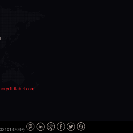
1
oryrfidlabel.com
021013703号