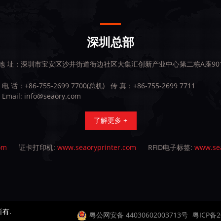
深圳总部
地 址：深圳市宝安区沙井街道衙边社区大集汇创新产业中心第二栋A座90
电 话：+86-755-2699 7700(总机)
传 真：+86-755-2699 7711
Email:
info@seaory.com
了解更多 +
om
证卡打印机:
www.seaoryprinter.com
RFID电子标签:
www.sea
所有.
粤公网安备 44030602003713号
粤ICP备2